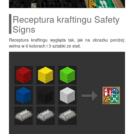
Receptura kraftingu Safety
Signs
Recep­tu­ra kra­ftin­gu wyglą­da tak, jak na obraz­ku poni­żej:
weł­na w 6 kolo­rach i 3 sztab­ki ze stali.