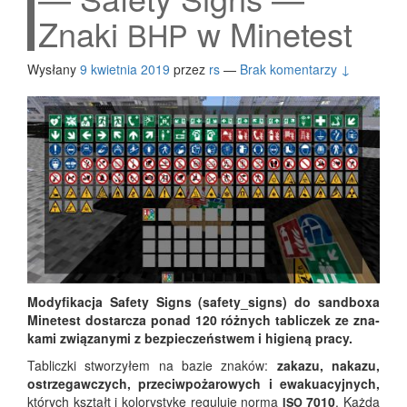
Znaki
w Minetest
BHP
Wysłany
9 kwietnia 2019
przez
rs
—
Brak komentarzy ↓
Mody­fi­ka­cja Safe­ty Signs (safety_signs) do sand­bo­xa
Mine­test dostar­cza ponad 120 róż­nych tabli­czek ze zna­
ka­mi zwią­za­ny­mi z bez­pie­czeń­stwem i higie­ną pracy.
Tablicz­ki stwo­rzy­łem na bazie zna­ków:
zaka­zu, naka­zu,
ostrze­gaw­czych, prze­ciw­po­ża­ro­wych i ewa­ku­acyj­nych,
któ­rych kształt i kolo­ry­sty­kę regu­lu­je nor­ma
7010
. Każ­da
ISO