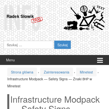
Przeskocz
Przejdź
do
do
treści
menu
głównego
Szukaj:
Menu
Strona główna
›
Zainteresowania
›
Minetest
›
Infrastructure Modpack — Safety Signs — Znaki
w
BHP
Minetest
Infrastructure Modpack
— Safety Signs —