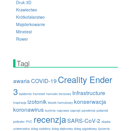
Druk 3D
Krawiectwo
Krótkofalarstwo
Majsterkowanie
Minetest
Rower
Tagi
Creality Ender
awaria
COVID-19
3
Infrastructure
epidemia
frameset
hamulec tarczowy
izotonik
konserwacja
Inspiracja
klocek hamulcowy
koronawirus
kuchnia
naprawa
osprzęt
pandemia
poliamid
recenzja
SARS-CoV-2
poliester
PVC
stopka
uniwersalna
ścieg ozdobny
ścieg stębnowy
ścieg zygzakowy
życzenia