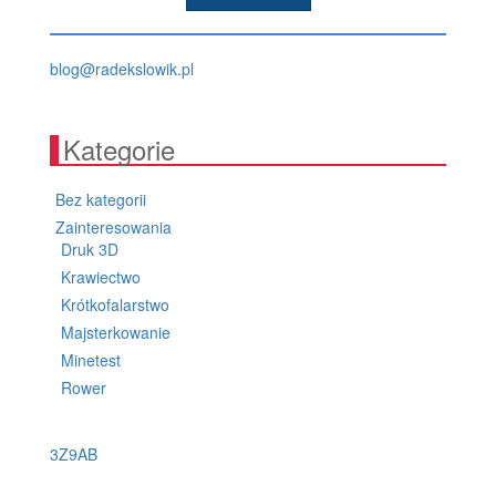
lp.kiwolskedar@golb
Kategorie
Bez kategorii
Zainteresowania
Druk 3D
Krawiectwo
Krótkofalarstwo
Majsterkowanie
Minetest
Rower
3Z9AB