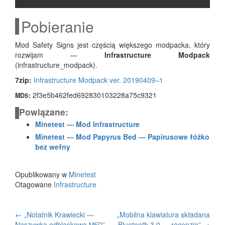
Pobieranie
Mod Safe­ty Signs jest czę­ścią więk­sze­go mod­pac­ka, któ­ry
roz­wi­jam —
Infra­struc­tu­re Mod­pack
(infrastructure_modpack).
7zip:
Infra­struc­tu­re Mod­pack ver. 20190409–1
:
2f3e5b462fed692830103228a75c9321
MD5
Powiązane:
Mine­test — Mod Infrastructure
Mine­test — Mod Papy­rus Bed — Papi­ru­so­we łóż­ko
bez wełny
Opublikowany w
Minetest
Otagowane
Infrastructure
Zobacz
←
„Notatnik Krawiecki —
„Mobilna klawiatura składana
Naszywka odblaskowa
”
Bluetooth 3.0 — recenzja”
→