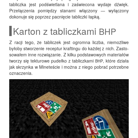
tablicz­ka jest pod­świe­tla­na i zaświe­co­na wyda­je dźwięk.
Prze­łą­cze­nia pomię­dzy sta­na­mi włą­czo­ny — wyłą­czo­ny
doko­nu­je się poprzez pac­nię­cie tablicz­ki łapką.
Karton z tabliczkami
BHP
Z racji tego, że tabli­czek jest ogrom­na licz­ba, nie­moż­li­we
było­by stwo­rze­nie recep­tur kra­ftin­gu do każ­dej z nich. Zasto­
so­wa­łem inne roz­wią­za­nie. Z kil­ku pod­sta­wo­wych mate­ria­łów
two­rzy się tek­tu­ro­we pudeł­ko z tablicz­ka­mi
, któ­re dzia­ła
BHP
jak skrzyn­ka w Mine­te­ście i moż­na z nie­go pobrać potrzeb­ne
oznaczenia.