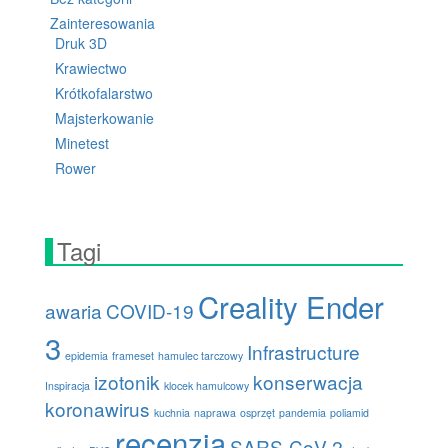
MED
Zainteresowania
Druk 3D
Krawiectwo
Krótkofalarstwo
Majsterkowanie
Minetest
Rower
Tagi
Creality Ender
awaria
COVID-19
3
Infrastructure
epidemia
frameset
hamulec tarczowy
izotonik
konserwacja
Inspiracja
klocek hamulcowy
koronawirus
kuchnia
naprawa
osprzęt
pandemia
poliamid
recenzja
SARS-CoV-2