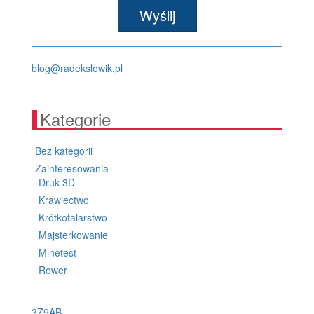
lp.kiwolskedar@golb
Kategorie
Bez kategorii
Zainteresowania
Druk 3D
Krawiectwo
Krótkofalarstwo
Majsterkowanie
Minetest
Rower
3Z9AB