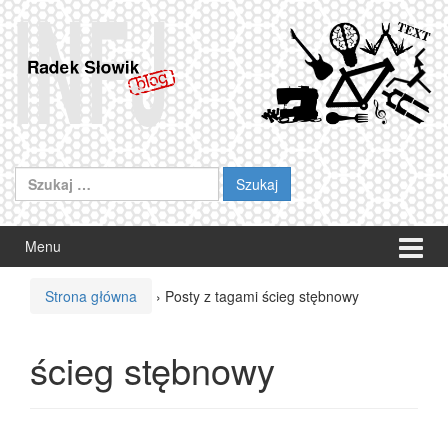
Przeskocz
Przejdź
do
do
treści
menu
głównego
Szukaj:
Menu
Strona główna
›
Posty z tagami ścieg stębnowy
ścieg stębnowy