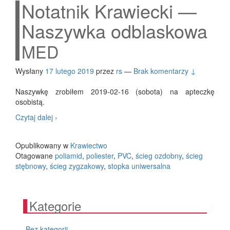
Notatnik Krawiecki —
Naszywka odblaskowa
MED
Wysłany
17 lutego 2019
przez
rs
—
Brak komentarzy ↓
Naszyw­kę zro­bi­łem 2019-02-16 (sobo­ta) na aptecz­kę
osobistą.
Notat­
Czy­taj dalej
›
nik
Kra­
Opublikowany w
Krawiectwo
wiec­
Otagowane
poliamid
,
poliester
,
PVC
,
ścieg ozdobny
,
ścieg
ki
stębnowy
,
ścieg zygzakowy
,
stopka uniwersalna
—
Naszyw­
ka
odbla­
Kategorie
sko­
wa
Bez kategorii