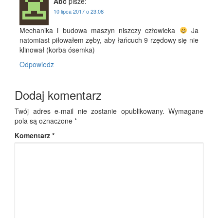
Abc
pisze:
10 lipca 2017 o 23:08
Mecha­ni­ka i budo­wa maszyn nisz­czy czło­wie­ka
Ja
nato­miast piło­wa­łem zęby, aby łań­cuch 9 rzę­do­wy się nie
kli­no­wał (kor­ba ósemka)
Odpowiedz
Dodaj komentarz
Twój adres e-mail nie zostanie opublikowany.
Wymagane
pola są oznaczone
*
Komentarz
*