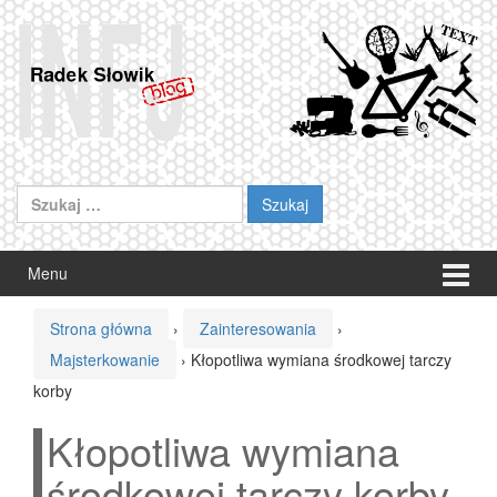
Przeskocz
Przejdź
do
do
treści
menu
głównego
Szukaj:
Menu
Strona główna
›
Zainteresowania
›
Majsterkowanie
›
Kłopotliwa wymiana środkowej tarczy
korby
Kłopotliwa wymiana
środkowej tarczy korby