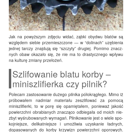
Jak na powyż­szym zdję­ciu widać, ząb­ki oby­dwu bla­tów są
wzglę­dem sie­bie prze­miesz­czo­ne — w “doli­nach” uzę­bie­nia
jed­nej tar­czy znaj­du­ją się “szczy­ty” dru­giej. Pomi­mo znacz­
nych obaw oka­za­ło się, że nie ma to dra­stycz­ne­go wpły­wu
na kul­tu­rę zmia­ny przełożeń.
Szlifowanie blatu korby –
miniszlifierka czy pilnik?
Pole­cam zasto­so­wa­nie duże­go pil­ni­ka pół­okrą­głe­go. Mimo iż
pró­bo­wa­łem nad­miar mate­ria­łu zeszli­fo­wać za pomo­cą
minisz­li­fier­ki, to w porę się opa­mię­ta­łem, ponie­waż jakość
powierzch­ni obra­bia­nych zna­czą­co odbie­ga­ła od moich nie­
zbyt wyśru­bo­wa­nych wyma­gań. Pil­ni­ko­wa­nie jest o wie­le spo­
koj­niej­sze, deli­kat­niej­sze i umoż­li­wia uzy­ska­nie ład­nych,
dopa­so­wa­nych do kor­by krzy­wizn powierzch­ni opo­ro­wych.