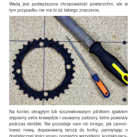
Wadą jest pod­wyż­szo­na chro­po­wa­tość powierzch­ni, ale w
tym przy­pad­ku nie ma to aż takie­go znaczenia.
Na koniec okrą­głym lub soczew­ko­wa­tym pil­ni­kiem igla­kiem
stę­pia­my ostre kra­wę­dzie i usu­wa­my zadzio­ry, któ­re powsta­ły
pod­czas obrób­ki. Nie pozo­sta­je nam nic inne­go, jak zamon­
to­wać nową, dopa­so­wa­ną tar­czę do kor­by, pamię­ta­jąc o
dosta­tecz­nej ilo­ści sma­ru pomię­dzy wszyst­ki­mi, kon­tak­tu­ją­cy­