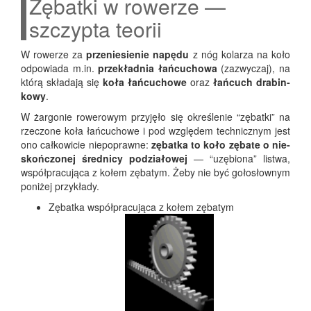
Zębatki w rowerze —
szczypta teorii
W rowe­rze za
prze­nie­sie­nie napę­du
z nóg kola­rza na koło
odpo­wia­da m.in.
prze­kład­nia łań­cu­cho­wa
(zazwy­czaj), na
któ­rą skła­da­ją się
koła łań­cu­cho­we
oraz
łań­cuch dra­bin­
ko­wy
.
W żar­go­nie rowe­ro­wym przy­ję­ło się okre­śle­nie “zębat­ki” na
rze­czo­ne koła łań­cu­cho­we i pod wzglę­dem tech­nicz­nym jest
ono cał­ko­wi­cie nie­po­praw­ne:
zębat­ka to koło zęba­te o nie­
skoń­czo­nej śred­ni­cy podzia­ło­wej
— “uzę­bio­na” listwa,
współ­pra­cu­ją­ca z kołem zęba­tym. Żeby nie być goło­słow­nym
poni­żej przykłady.
Zębat­ka współ­pra­cu­ją­ca z kołem zębatym