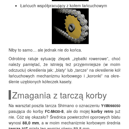
Łań­cuch współ­pra­cu­ją­cy z kołem łańcuchowym
Niby to samo… ale jed­nak nie do końca.
Odro­bi­nę ratu­je sytu­ację zle­pek „zębat­ki rowe­ro­we”, choć
nale­ży pamię­tać, że ist­nie­ją też przy­jem­niej­sze (w moim
odczu­ciu) okre­śle­nia jak: „bla­ty” lub „tar­cze” na okre­śle­nie kół
łań­cu­cho­wych mecha­ni­zmu kor­bo­we­go i „koron­ki” na okre­
śle­nie uzę­bio­nych kółe­czek kasety.
Zmagania z tarczą korby
Na warsz­tat poszła tar­cza Shi­ma­no o ozna­cze­niu
Y1M098050
pasu­ją­ca do kor­by
‑8
, ale do mojej
kor­by retro
już
FC-M430
nie. Cóż się oka­za­ło? Śred­ni­ca powierzch­ni opo­ro­wych bla­tu
wyno­si
88,0 mm
, a w moim mecha­ni­zmie kor­bo­wym śred­nia
tar­cza
mia­ła ten wymiar rów­ny 89,8 mm.
32T