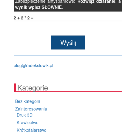
Zabezpieczenie antyspamowe:
Rozwiąż działanie, a
wynik wpisz SŁOWNIE.
2 + 2 * 2 =
lp.kiwolskedar@golb
Kategorie
Bez kategorii
Zainteresowania
Druk 3D
Krawiectwo
Krótkofalarstwo