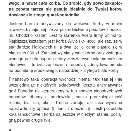
we­go, a nawet cała kor­ba. Co zro­bić, gdy nowo zaku­pio­
na zęba­ta tar­cza nie pasu­je ide­al­nie do Two­jej kor­by,
dowiesz się z tego quasi-poradnika.
Jestem bar­dzo przy­wią­za­ny do wie­ko­wej kor­by w moim
rowe­rze, bynaj­mniej nie za pośred­nic­twem peda­łów z noska­
mi. Cho­dzi o kształt. Jest to sta­reń­ka Ace­ra fir­my Shi­ma­no.
Naj­bliż­szą kształ­tem jest kor­ba Ali­vio
, ale raz, że w
FC-T4060
stan­dar­dzie Hol­low­tech
, a dwa, że jej cena pla­su­je się w
II
oko­li­cach 230 zł. Zamiast wymia­ny całej kor­by oraz zin­te­gro­
wa­ne­go pakie­tu supor­tu (któ­ry zresz­tą wymie­nia­łem cał­kiem
nie­daw­no – to była zapie­czo­na tra­ge­dia), zde­cy­do­wa­łem się
na pod­mia­nę środ­ko­we­go, naj­bar­dziej zuży­te­go bla­tu korby.
Finan­so­wo taka ope­ra­cja wycho­dzi nie­mal
10x taniej
(nie
uwzględ­nia­jąc nie­któ­rych skła­do­wych kosz­tu alter­na­tyw­ne­
go)! Ponad­to nie gene­ru­je­my w ten spo­sób nie­po­trzeb­nych
odpa­dów, dba­my o śro­do­wi­sko, nasza pro­eko­lo­gicz­ność
rośnie, bla, bla, bla… Tro­chę żar­tu­ję, ale taka wymia­na
napraw­dę się opła­ca (i nam, i oto­cze­niu). Jeśli pozo­sta­łe
koła łań­cu­cho­we i kor­ba są jesz­cze w nie­złym sta­nie, pocią­
gną pew­nie dru­gie tyle.