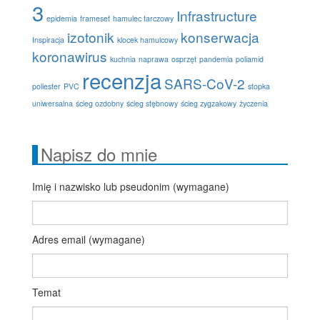
3
Infrastructure
epidemia
frameset
hamulec tarczowy
izotonik
konserwacja
Inspiracja
klocek hamulcowy
koronawirus
kuchnia
naprawa
osprzęt
pandemia
poliamid
recenzja
SARS-CoV-2
poliester
PVC
stopka
uniwersalna
ścieg ozdobny
ścieg stębnowy
ścieg zygzakowy
życzenia
Napisz do mnie
Imię i nazwisko lub pseudonim (wymagane)
Adres email (wymagane)
Temat