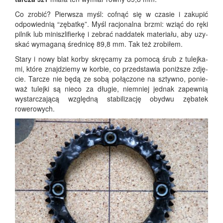
Co zro­bić? Pierw­sza myśl: cof­nąć się w cza­sie i zaku­pić
odpo­wied­nią “zębat­kę”. Myśl racjo­nal­na brzmi: wziąć do ręki
pil­nik lub minisz­li­fier­kę i zebrać nad­da­tek mate­ria­łu, aby uzy­
skać wyma­ga­ną śred­ni­cę 89,8 mm. Tak też zrobiłem.
Sta­ry i nowy blat kor­by skrę­ca­my za pomo­cą śrub z tulej­ka­
mi, któ­re znaj­dzie­my w kor­bie, co przed­sta­wia poniż­sze zdję­
cie. Tar­cze nie będą ze sobą połą­czo­ne na sztyw­no, ponie­
waż tulej­ki są nie­co za dłu­gie, nie­mniej jed­nak zapew­nią
wystar­cza­ją­cą względ­ną sta­bi­li­za­cję oby­dwu zęba­tek
rowerowych.