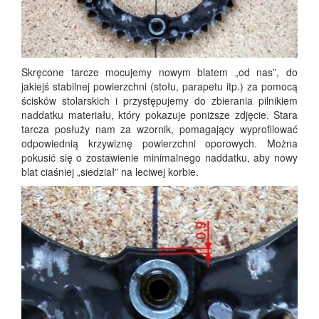
Skrę­co­ne tar­cze mocu­je­my nowym bla­tem „od nas”, do
jakiejś sta­bil­nej powierzch­ni (sto­łu, para­pe­tu itp.) za pomo­cą
ści­sków sto­lar­skich i przy­stę­pu­je­my do zbie­ra­nia pil­ni­kiem
nad­dat­ku mate­ria­łu, któ­ry poka­zu­je poniż­sze zdję­cie. Sta­ra
tar­cza posłu­ży nam za wzor­nik, poma­ga­ją­cy wypro­fi­lo­wać
odpo­wied­nią krzy­wi­znę powierzch­ni opo­ro­wych. Moż­na
poku­sić się o zosta­wie­nie mini­mal­ne­go nad­dat­ku, aby nowy
blat cia­śniej „sie­dział” na leci­wej korbie.