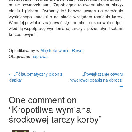
mi się powierzch­nia­mi. Zapo­bie­gnie to ewen­tu­al­ne­mu skrzy­
pie­niu i piskom. Zwróć­my też bacz­ną uwa­gę na poło­że­nie
wysta­ją­ce­go znacz­ni­ka na bla­cie wzglę­dem ramie­nia kor­by.
W mojej powi­nien znaj­do­wać się nad nim, co zapew­nia odpo­
wied­nią współ­pra­cę wymie­nia­nej tar­czy z pozo­sta­ły­mi koła­mi
łańcuchowymi.
Opublikowany w
Majsterkowanie
,
Rower
Otagowane
naprawa
Zobacz
←
„Półautomatyczny bidon z
„Powiększanie otworu
klapką”
rowerowej opaski na obręcz”
wpisy
→
One comment on
“
Kłopotliwa wymiana
środkowej tarczy korby
”