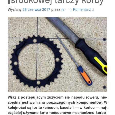
Wysłany
26 czerwca 2017
przez
rs
—
1 Komentarz ↓
Wraz z postę­pu­ją­cym zuży­ciem się napę­du rowe­ru, nie­
zbęd­na jest wymia­na poszcze­gól­nych kom­po­nen­tów. W
kolej­no­ści są to: to łań­cuch, kase­ta i — w koń­cu — naj­
czę­ściej uży­wa­ne koło łań­cu­cho­we mecha­ni­zmu kor­bo­