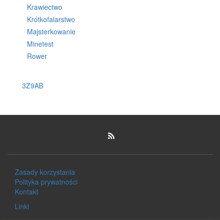
Krawiectwo
Krótkofalarstwo
Majsterkowanie
Minetest
Rower
3Z9AB
Zasa­dy korzystania
Poli­ty­ka prywatności
Kon­takt
Lin­ki