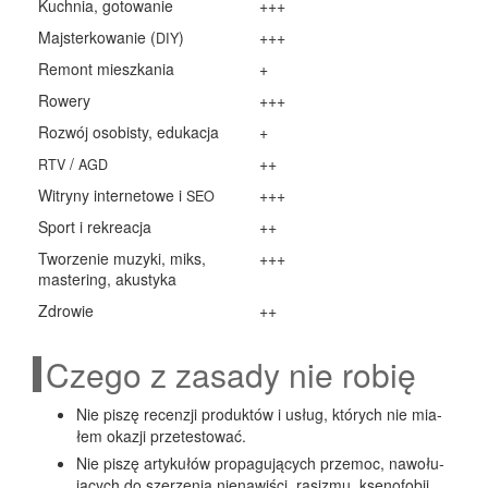
Kuch­nia, gotowanie
+++
Maj­ster­ko­wa­nie (
)
+++
DIY
Remont miesz­ka­nia
+
Rowe­ry
+++
Roz­wój oso­bi­sty, edukacja
+
/
++
RTV
AGD
Witry­ny inter­ne­to­we i
+++
SEO
Sport i rekreacja
++
Two­rze­nie muzy­ki, miks,
+++
maste­ring, akustyka
Zdro­wie
++
Czego z zasady nie robię
Nie piszę recen­zji pro­duk­tów i usług, któ­rych nie mia­
łem oka­zji przetestować.
Nie piszę arty­ku­łów pro­pa­gu­ją­cych prze­moc, nawo­łu­
ją­cych do sze­rze­nia nie­na­wi­ści, rasi­zmu, kse­no­fo­bii,