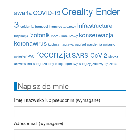
Creality Ender
awaria
COVID-19
3
Infrastructure
epidemia
frameset
hamulec tarczowy
izotonik
konserwacja
Inspiracja
klocek hamulcowy
koronawirus
kuchnia
naprawa
osprzęt
pandemia
poliamid
recenzja
SARS-CoV-2
poliester
PVC
stopka
uniwersalna
ścieg ozdobny
ścieg stębnowy
ścieg zygzakowy
życzenia
Napisz do mnie
Imię i nazwisko lub pseudonim (wymagane)
Adres email (wymagane)