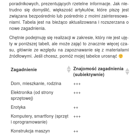
porad­ni­ko­wych, pre­zen­tu­ją­cych rze­tel­ne infor­ma­cje. Jak nie­
trud­no się domy­ślić, więk­szość arty­ku­łów, któ­re piszę jest
zwią­za­na bez­po­śred­nio lub pośred­nio z moimi zain­te­re­so­wa­
nia­mi. Tabe­la jest na bie­żą­co aktu­ali­zo­wa­na i roz­sze­rza­na o
nowe zagadnienia.
Chęt­nie podej­mu­ję się reali­za­cji w zakre­sie, któ­ry nie jest uję­
ty w poniż­szej tabe­li, ale może zająć to znacz­nie wię­cej cza­
su, głów­nie ze wzglę­du na zapo­zna­wa­nie się z mate­ria­ła­mi
źró­dło­wy­mi. Jeśli chcesz, pomóż mojej tabel­ce urosnąć
Zna­jo­mość zagad­nie­nia
Zagad­nie­nie
(subiek­tyw­nie)
Dom, miesz­ka­nie, rodzina
+++
Elek­tro­ni­ka (od stro­ny
+++
sprzętowej)
Ero­ty­ka
++
Kom­pu­te­ry, smart­fo­ny (sprzęt
+++
i oprogramowanie)
Kon­struk­cja maszyn
++